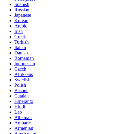
Spanish
Russian
Japanese
Korean
Arabic
Irish
Greek
Turkish
Italian
Danish
Romanian
Indonesian
Czech
Afrikaans
Swedish
Polish
Basque
Catalan
Esperanto
Hindi
Lao
Albanian
Amharic
Armenian
Azerbaijani