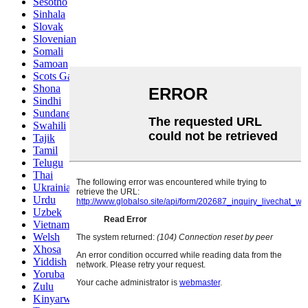
Sesotho
Sinhala
Slovak
Slovenian
Somali
Samoan
Scots Gaelic
Shona
Sindhi
Sundanese
Swahili
Tajik
Tamil
Telugu
Thai
Ukrainian
Urdu
Uzbek
Vietnamese
Welsh
Xhosa
Yiddish
Yoruba
Zulu
Kinyarwanda