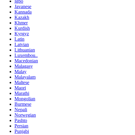
Igbo
Javanese
Kannada
Kazakh
Khmer
Kurdish
Kyrgyz
Latin
Latvian
Lithuanian
Luxembou..
Macedonian
Malagasy
Malay
Malayalam
Maltese
Maori
Marathi
Mongolian
Burmese
Nepali
Norwegian
Pashto
Persian
Punjabi