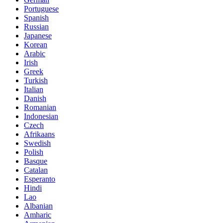
Portuguese
Spanish
Russian
Japanese
Korean
Arabic
Irish
Greek
Turkish
Italian
Danish
Romanian
Indonesian
Czech
Afrikaans
Swedish
Polish
Basque
Catalan
Esperanto
Hindi
Lao
Albanian
Amharic