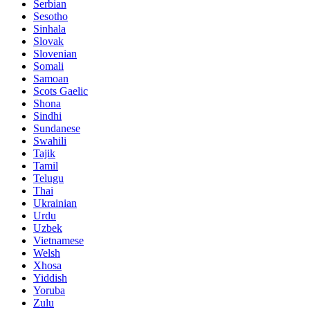
Serbian
Sesotho
Sinhala
Slovak
Slovenian
Somali
Samoan
Scots Gaelic
Shona
Sindhi
Sundanese
Swahili
Tajik
Tamil
Telugu
Thai
Ukrainian
Urdu
Uzbek
Vietnamese
Welsh
Xhosa
Yiddish
Yoruba
Zulu