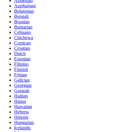
Armenian
Azerbaijani
Belarusian
Bengali
Bosnian
Bulgarian
Cebuano
Chichewa
Corsican
Croatian
Dutch
Estonian
Filipino
Finnish
Frisian
Galician
Georgian
Gujarati
Haitian
Hausa
Hawaiian
Hebrew
Hmong
Hungarian
Icelandic