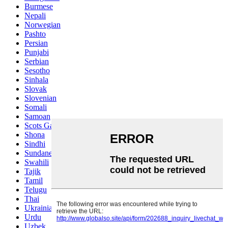
Burmese
Nepali
Norwegian
Pashto
Persian
Punjabi
Serbian
Sesotho
Sinhala
Slovak
Slovenian
Somali
Samoan
Scots Gaelic
Shona
Sindhi
Sundanese
Swahili
Tajik
Tamil
Telugu
Thai
Ukrainian
Urdu
Uzbek