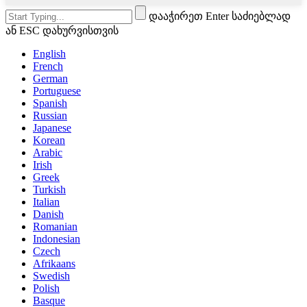
დააჭირეთ Enter საძიებლად
ან ESC დახურვისთვის
English
French
German
Portuguese
Spanish
Russian
Japanese
Korean
Arabic
Irish
Greek
Turkish
Italian
Danish
Romanian
Indonesian
Czech
Afrikaans
Swedish
Polish
Basque